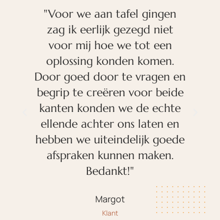
el
"Voor we aan tafel gingen
"
zag ik eerlijk gezegd niet
voor mij hoe we tot een
ze
oplossing konden komen.
o
n
Door goed door te vragen en
lt
begrip te creëren voor beide
f
kanten konden we de echte
e
ellende achter ons laten en
hebben we uiteindelijk goede
n
afspraken kunnen maken.
"
Bedankt!"
Margot
Klant